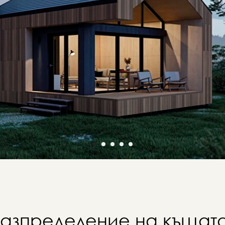
азпределение на къщат