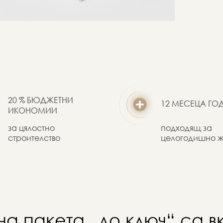
20 % БЮДЖЕТНИ
12 МЕСЕЦА Г
ИКОНОМИИ
за цялостно
подходящ за
строителство
целогодишно 
на пакета „до ключ“ са в