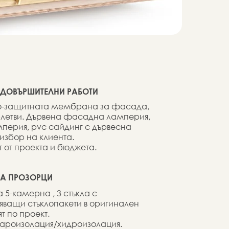
 ДОВЪРШИТЕЛНИ РАБОТИ
го-защитната мембрана за фасада,
трлетви. Дървена фасадна ламперия,
перия, pvc сайдинг с дървесна
 избор на клиента.
 от проекта и бюджета.
НА ПРОЗОРЦИ
5-камерна , 3 стъкла с
яващи стъклопакети в оригинален
ят по проект.
ароизолация/хидроизолация.