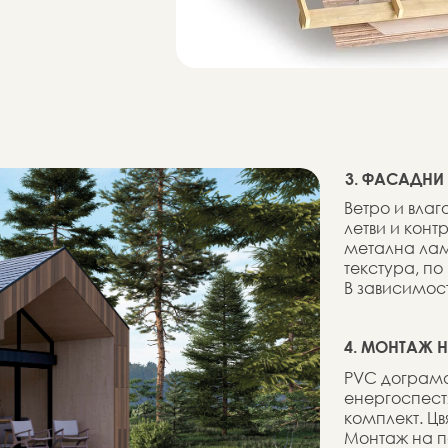
3. ФАСАДНИ
Ветро и вла
летви и кон
метална лам
текстура, по
В зависимост
4. МОНТАЖ 
PVC дограма 
енергоспест
комплект. Цв
Монтаж на п