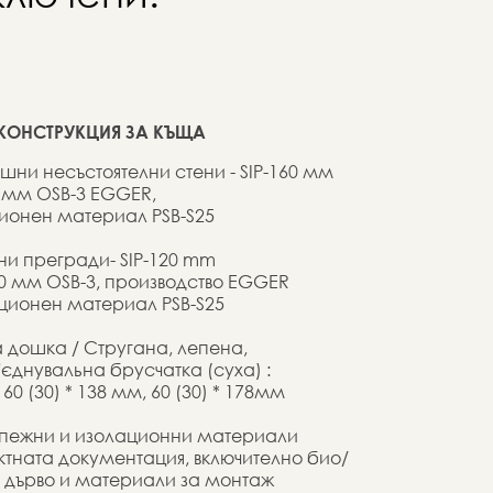
 КОНСТРУКЦИЯ ЗА КЪЩА
шни несъстоятелни стени - SIP-160 мм
 мм OSB-3 EGGER,
ионен материал PSB-S25
ни прегради- SIP-120 mm
10 мм OSB-3, производство EGGER
ационен материал PSB-S25
 дошка / Стругана, лепена,
єднувальна брусчатка (суха) :
 60 (30) * 138 мм, 60 (30) * 178мм
епежни и изолационни материали
ктната документация, включително био/
 дърво и материали за монтаж