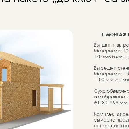
1. МОНТАЖ
Външни и вътре
Материали: 10
140 мм изолац
Вътрешни стен
Материали: - 
- 100 мм изол
Суха обвязочна
калибрована з'
60 (30) * 98 мм,
Комплект з кр
съгласно прое
огнезащита на