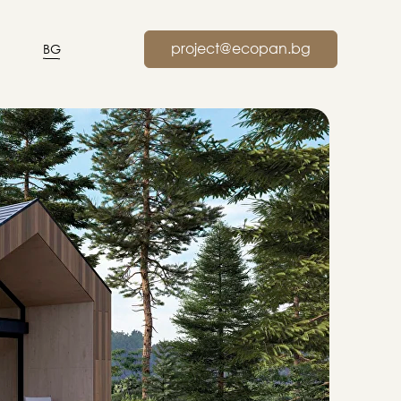
project@ecopan.bg
BG