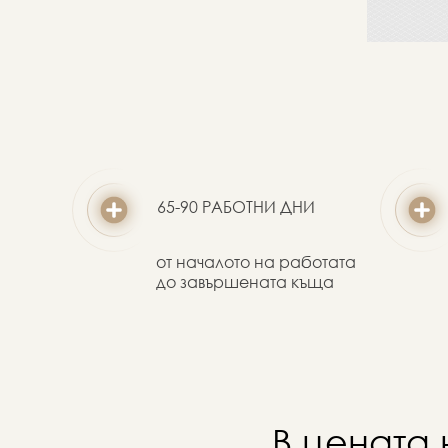
65-90 РАБОТНИ ДНИ
от началото на работата
до завършената къща
В цената 