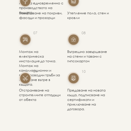
къщата едновременно с
производството на
къщата.
Завършване на покриви,
Утепление пола, стен и
фасади и прозорци
кровли
07
08
Монтаж на
Вътрешно завършване
електрическа
на стени и тавани с
инсталация до точка.
гипсокартон
Монтаж на
канализационни и
09
10
водопроводни тръби за
свързване вътре в
къщата.
Отстраняване на
Предаване на новата
строителните отпадъци
къща, подписване на
от обекта
сертификати и
приключване на
договора.