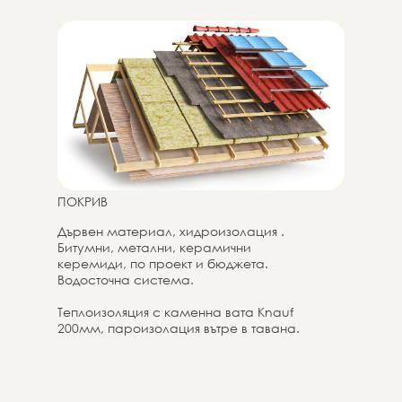
материали съгласно проектната
документация, включително био/
огнезащита на дърво и материали за
монтаж
ПОКРИВ
Дървен материал, хидроизолация .
Битумни, метални, керамични
керемиди, по проект и бюджета.
Водосточна система.
Теплоизоляция с каменна вата Knauf
200мм, пароизолация вътре в тавана.