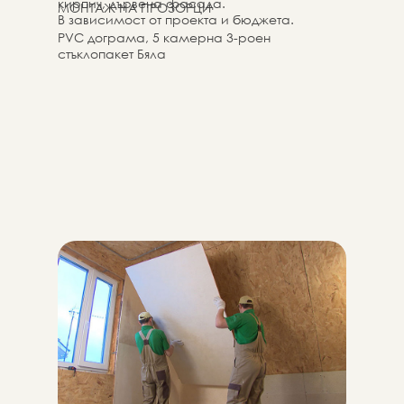
кирпич, дървена фасада.
МОНТАЖ НА ПРОЗОРЦИ
В зависимост от проекта и бюджета.
PVC дограма, 5 камерна 3-роен
стъклопакет Бяла