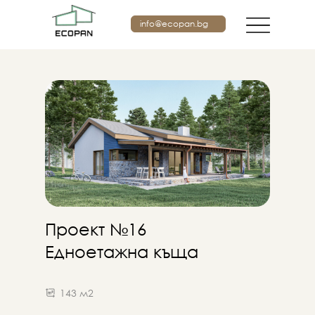
info@ecopan.bg
Проект №16
Едноетажна къща
143 м2