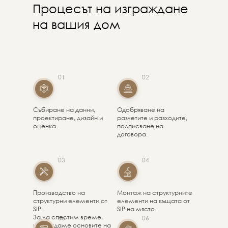
Процесът на изграждане
на вашия дом
01
02
Събиране на данни,
Одобряване на
проектиране, дизайн и
разчетите и разходите,
оценка.
подписване на
договора.
03
04
Производство на
Монтаж на структурните
структурни елементи от
елементи на къщата от
SIP.
SIP на място.
За да спестим време,
05
06
изграждаме основите на