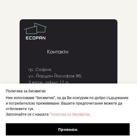
Контакти
гр. София,
ул. Йордан Йосифов 8б,
3 етаж, офис 12 a.
Политика за бисквитки
+359889185690
Ние използваме "бисквитки", за да Ви осигурим по-добро съдържание
и потребителско преживяване. Вашите предпочитания можете да
отбележите тук.
e-mail: project@ecopan.bg
Запознайте се с нашата
Политика за бисквитки
.
Приемам