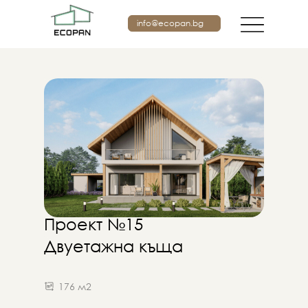
info@ecopan.bg
Проект №15
Двуетажна къща
176 м2