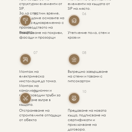
структурни елементи от
елементи на къщата от
SIP.
SIP на място.
За да спестим време,
05
06
изграждаме основите на
къщата едновременно с
производството на
къщата.
Завършване на покриви,
Утепление пола, стен и
фасади и прозорци
кровли
07
08
Монтаж на
Вътрешно завършване
електрическа
на стени и тавани с
инсталация до точка.
гипсокартон
Монтаж на
канализационни и
09
10
водопроводни тръби за
свързване вътре в
къщата.
Отстраняване на
Предаване на новата
строителните отпадъци
къща, подписване на
от обекта
сертификати и
приключване на
договора.