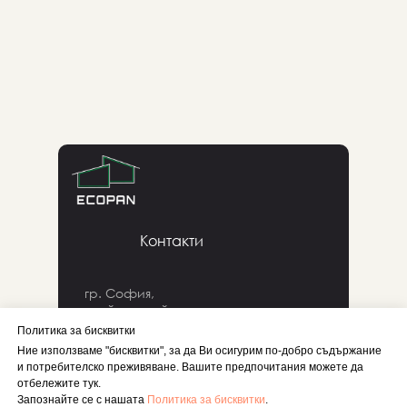
Сайт запустил: название компании)
Контакти
гр. София,
ул. Йордан Йосифов 8б,
3 етаж, офис 12 a.
Политика за бисквитки
Ние използваме "бисквитки", за да Ви осигурим по-добро съдържание
и потребителско преживяване. Вашите предпочитания можете да
+359889185690
отбележите тук.
Запознайте се с нашата
Политика за бисквитки
.