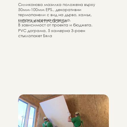
Силиконова мазилка положена върху
50мм-100мм EPS., декоративни
термопанели с вид на дърво, камък,
кирпич, дървена фасада.
МОНТАЖ НА ПРОЗОРЦИ
В зависимост от проекта и бюджета.
PVC дограма, 5 камерна 3-роен
стъклопакет Бяла