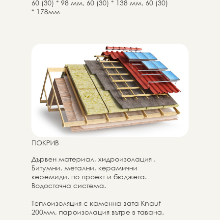
60 (30) * 98 мм, 60 (30) * 138 мм, 60 (30)
* 178мм
Комплект з крепежни и изолационни
материали съгласно проектната
документация, включително био/
огнезащита на дърво и материали за
монтаж
ПОКРИВ
Дървен материал, хидроизолация .
Битумни, метални, керамични
керемиди, по проект и бюджета.
Водосточна система.
Теплоизоляция с каменна вата Knauf
200мм, пароизолация вътре в тавана.