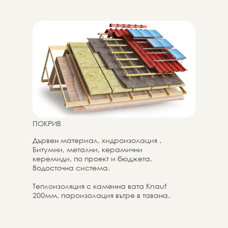
Комплект з крепежни и изолационни
материали съгласно проектната
документация, включително био/
огнезащита на дърво и материали за
монтаж
ПОКРИВ
Дървен материал, хидроизолация .
Битумни, метални, керамични
керемиди, по проект и бюджета.
Водосточна система.
Теплоизоляция с каменна вата Knauf
200мм, пароизолация вътре в тавана.