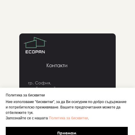
Сайт запустил: название компании)
Контакти
гр. София,
ул. Йордан Йосифов 8б,
3 етаж, офис 12 a.
Политика за бисквитки
Ние използваме "бисквитки", за да Ви осигурим по-добро съдържание
и потребителско преживяване. Вашите предпочитания можете да
+359889185690
отбележите тук.
Запознайте се с нашата
Политика за бисквитки
.
e-mail: project@ecopan.bg
Приемам