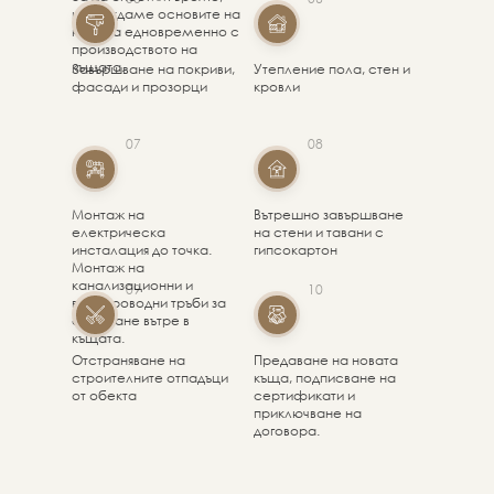
изграждаме основите на
къщата едновременно с
производството на
къщата.
Завършване на покриви,
Утепление пола, стен и
фасади и прозорци
кровли
07
08
Монтаж на
Вътрешно завършване
електрическа
на стени и тавани с
инсталация до точка.
гипсокартон
Монтаж на
канализационни и
09
10
водопроводни тръби за
свързване вътре в
къщата.
Отстраняване на
Предаване на новата
строителните отпадъци
къща, подписване на
от обекта
сертификати и
приключване на
договора.