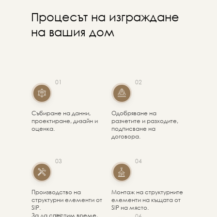
Процесът на изграждане
на вашия дом
01
02
Събиране на данни,
Одобряване на
проектиране, дизайн и
разчетите и разходите,
оценка.
подписване на
договора.
03
04
Производство на
Монтаж на структурните
структурни елементи от
елементи на къщата от
SIP.
SIP на място.
За да спестим време,
05
06