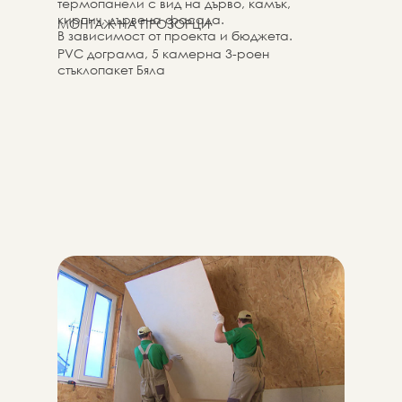
термопанели с вид на дърво, камък,
кирпич, дървена фасада.
МОНТАЖ НА ПРОЗОРЦИ
В зависимост от проекта и бюджета.
PVC дограма, 5 камерна 3-роен
стъклопакет Бяла